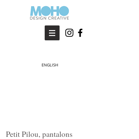
petit pilou cactus pants in action
ENGLISH
1/6
Petit Pilou, pantalons